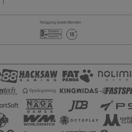
Tanggung Jawab Bermain