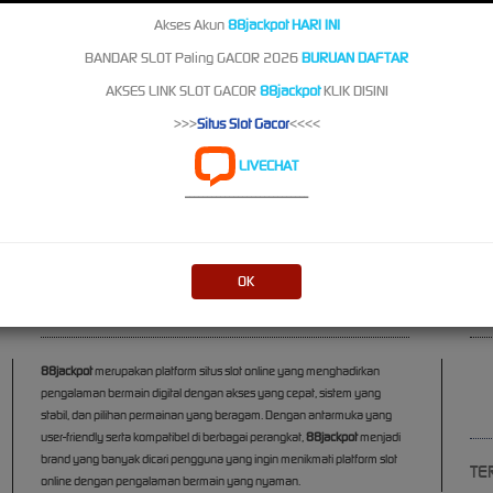
ik antara 88Jackpot dan Karen Tho
Akses Akun
88jackpot HARI INI
BANDAR SLOT Paling GACOR 2026
BURUAN DAFTAR
kini hadir pengalaman bermain yang tak tertandingi bersama
88Jackpot
. Platform ini menawarkan 
MD, seorang profesional medis yang dikenal memberikan pelayanan terbaik dan terpercaya kepad
AKSES LINK SLOT GACOR
88jackpot
KLIK DISINI
 oleh semua penggunanya.
>>>
Situs Slot Gacor
<<<<
ayaan dan kenyamanan dalam setiap layanan medisnya,
slot gacor
di 88Jackpot dirancang untuk
ologi canggih, setiap putaran
slot jackpot
di 88Jackpot memberikan peluang menang yang adil d
LIVECHAT
gi 88Jackpot untuk terus berinovasi dalam menghadirkan permainan
slot gacor
terbaik di Indonesia
----------------------------
mas untuk merasakan sensasi bermain
slot
terbaik bersama 88Jackpot dan jadilah bagian dari ko
OK
PRODUK
Keunggulan Produk
88jackpot
merupakan platform situs slot online yang menghadirkan
pengalaman bermain digital dengan akses yang cepat, sistem yang
stabil, dan pilihan permainan yang beragam. Dengan antarmuka yang
user-friendly serta kompatibel di berbagai perangkat,
88jackpot
menjadi
brand yang banyak dicari pengguna yang ingin menikmati platform slot
TE
online dengan pengalaman bermain yang nyaman.