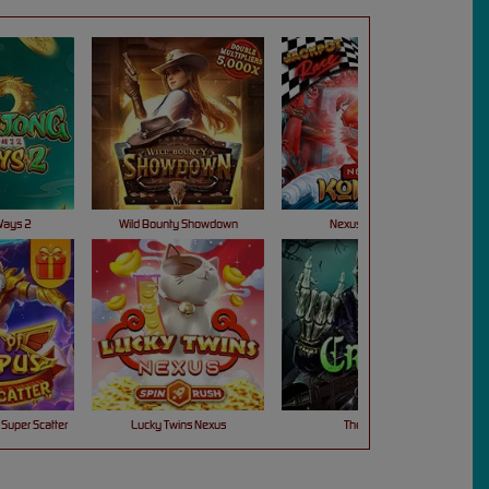
Ways 2
Wild Bounty Showdown
Nexus Koi Gate
Super Scatter
Lucky Twins Nexus
The Crypt