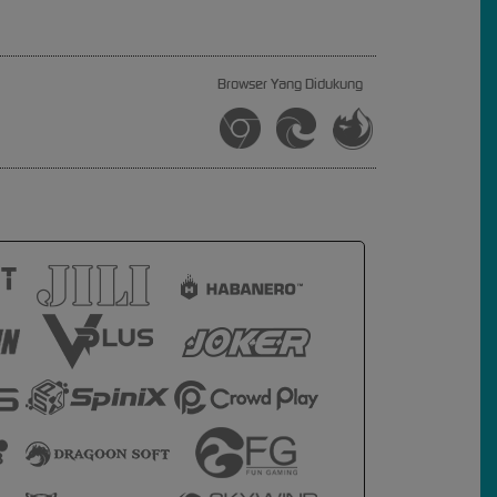
Browser Yang Didukung