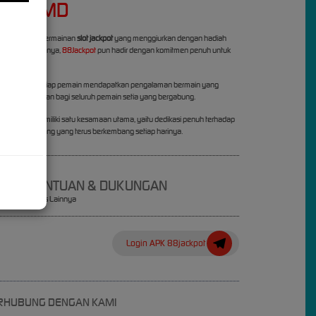
rnton MD
ribuan pilihan permainan
slot jackpot
yang menggiurkan dengan hadiah
a setiap pasiennya,
88Jackpot
pun hadir dengan komitmen penuh untuk
 memastikan setiap pemain mendapatkan pengalaman bermain yang
an menggiurkan bagi seluruh pemain setia yang bergabung.
. Keduanya memiliki satu kesamaan utama, yaitu dedikasi penuh terhadap
munitas pemenang yang terus berkembang setiap harinya.
BANTUAN & DUKUNGAN
Servis Lainnya
Login APK 88jackpot
RHUBUNG DENGAN KAMI