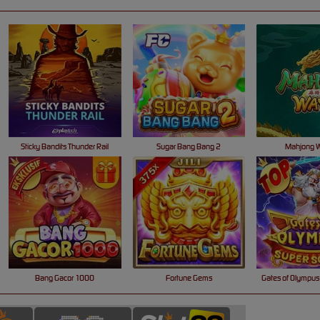
Sticky Bandits Thunder Rail
Sugar Bang Bang 2
Mahjong 
Bang Gacor 1000
Fortune Gems
Gates of Olympus 